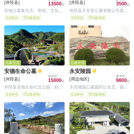
[井陉县]
[井陉县]
13500
3500
安德公墓集生态、祭祀、文化、
井陉县天安堂公墓有限公司是经
祈福、墓葬等功能为一体，主要
石家庄市民政厅批准，由井陉县
0.0评分
0条评价
0.0评分
0条评价
建设内容及规模：墓区面积
天安堂公墓有限公司兴建的合法
107692.92㎡(162.8亩)，服务中
经营性园林化经典公墓，石家庄
心(含骨灰堂)建筑面积2219.06
天安堂纪念园陵园坐落于距石家
㎡。石家庄公墓墓地项目依循地
庄市17公里处石家庄动物园西南
脉走势，将地
方，大寨山脚下的坐北朝南向阳
楼
石家庄市
石家庄市
安德生命公墓
永安陵园
[井陉县]
[周边地区]
15000
9800
井陉县安德生命纪念公园，归属
永安陵园公墓园区以生态、园
于石家庄安德公墓管理有限公
林、艺术为建园宗旨，努力打造
0.0评分
0条评价
0.0评分
0条评价
司；井陉县安德生命纪念公园用
一个集美丽陵园、纪念公园、旅
地面积56921.5平方米；坐落于
游胜地、艺术天地、教育基地于
河北省石家庄市井陉县，是集生
一身的现代化人文纪念公园。
态、祭祀、文化、祈福、墓葬等
功能为一体的生命纪念公园。