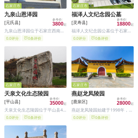
石家庄市
石家庄市
九泉山恩泽园
福泽人文纪念园公墓
[元氏县]
[灵寿县]
3800
18800
九泉山恩泽园位于石家庄西南元
福泽人文纪念园公墓位于石家庄
氏县境内九泉山，紧邻元氏县烈
市灵寿县陈庄镇朱家背大队后花
0.0评分
0条评价
0.0评分
0条评价
士陵园，前有蟠龙湖后有九泉山
园村环湖路北行500米路北，这
脉，距石家庄 23 公里，装院路
个位置交通相对便利，对于居住
南行转石赞公路即到
在石家庄市区及周边地区的居民
来说，前往祥安生态园祭扫较为
方便。
石家庄市
石家庄市
天泉文化生态陵园
​燕赵龙凤陵园
[平山县]
[鹿泉区]
35000
28000
天泉文化生态陵园位于平山县4A
燕赵龙凤陵园始建于1998年，经
级小镇温塘镇西侧3公里处，毗
河北省民政厅、石家庄市人民政
0.0评分
0条评价
0.0评分
0条评价
邻岗南水库。整个陵园三面环
府批准建造，由福建宁德国有控
山，左有龙山之吉祥，右傍虎山
股企业石家庄市银发工程置业有
之青翠，前观将相之胜景，后靠
限公司开发建设和经营管理，是