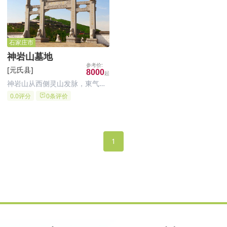
祖山之龙势。整个墓区环境遍布
石家庄集园林艺术、追悼祭祀为
苍松翠柏，春杏秋柿，令人怡
一体的现代仿古陵园。
然。宽
石家庄市
神岩山墓地
[元氏县]
8000
神岩山从西侧灵山发脉，東气过
峡，穿珠过帐。背靠玉观音，左
0.0评分
0条评价
有青龙带玉印，前有朱雀水带墨
池。远处岸山显露，运河如玉带
缠腰，右有笔杆临白虎，后有玄
武、观音坐。是一处难得的堪舆
1
福地。