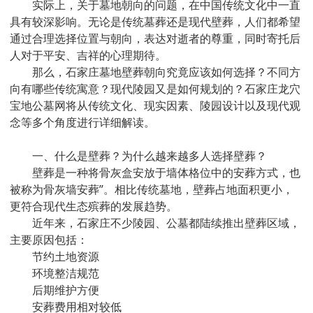
实际上，关于墓地朝向的问题，在中国传统文化中一直
具有较深影响。无论是传统墓葬还是现代壁葬，人们都希望
通过合理选择位置与朝向，表达对逝者的尊重，同时寄托后
人对于平安、吉祥的心理期待。
那么，石家庄墓地壁葬朝向究竟应该如何选择？不同方
向有哪些传统寓意？现代陵园又是如何规划的？石家庄龙穴
宝地公墓网将从传统文化、现实因素、陵园设计以及现代观
念等多个角度进行详细解读。
一、什么是壁葬？为什么越来越多人选择壁葬？
壁葬是一种将骨灰盒安放于墙体格位中的安葬方式，也
被称为骨灰墙安葬”。相比传统墓地，壁葬占地面积更小，
更符合现代生态殡葬的发展趋势。
近年来，石家庄不少陵园、公墓都陆续推出壁葬区域，
主要原因包括：
节约土地资源
环境整洁规范
后期维护方便
安葬费用相对较低