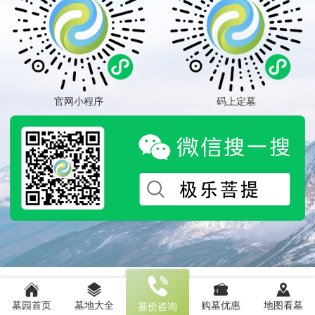
官网小程序
码上定墓
墓园首页
墓地大全
购墓优惠
地图看墓
墓价咨询