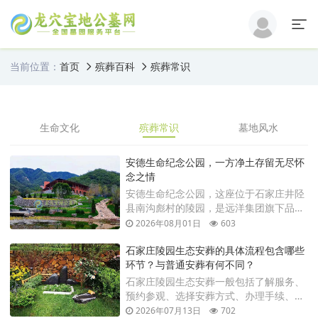
当前位置：
首页
殡葬百科
殡葬常识
生命文化
殡葬常识
墓地风水
安德生命纪念公园，一方净土存留无尽怀
念之情
安德生命纪念公园，这座位于石家庄井陉
县南沟彪村的陵园，是远洋集团旗下品牌
福祐生命精心打造的第三代生命纪念公
2026年08月01日
603
园，陵园坐落在太行山龙脉之下，三面环
石家庄陵园生态安葬的具体流程包含哪些
山，一面临水，地势优越，环境幽静
环节？与普通安葬有何不同？
石家庄陵园生态安葬一般包括了解服务、
预约参观、选择安葬方式、办理手续、完
成安葬以及后续祭扫等多个环节。与普通
2026年07月13日
702