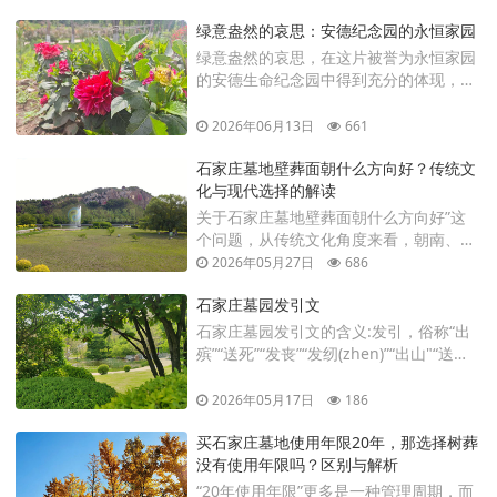
安葬相比，生态安葬更加注重节约土地资
绿意盎然的哀思：安德纪念园的永恒家园
源、保护生态环境和优化园区景观，是现
代绿色殡葬理念的重要体现。
绿意盎然的哀思，在这片被誉为永恒家园
的安德生命纪念园中得到充分的体现，位
于河北省石家庄市井陉县的安德生命纪念
公园，是石家庄安德公墓管理有限公司旗
2026年06月13日
661
下的一颗璀璨明珠，也是福祐生命集团精
石家庄墓地壁葬面朝什么方向好？传统文
心打造的第三代生命纪念公园
化与现代选择的解读
关于石家庄墓地壁葬面朝什么方向好”这
个问题，从传统文化角度来看，朝南、朝
东往往更受欢迎；但从现代陵园规划与实
2026年05月27日
686
际使用角度来看，环境、管理、交通与家
石家庄墓园发引文
庭需求同样重要。
石家庄墓园发引文的含义:发引，俗称“出
殡”“送死”“发丧”“发纫(zhen)”“出山"“送葬”
等，发引是埋葬逝者前葬礼，是在辞灵奠
祭或追悼会仪式之后，举行发引祭，实际
2026年05月17日
186
就是启灵仪式。
买石家庄墓地使用年限20年，那选择树葬
没有使用年限吗？区别与解析
“20年使用年限”更多是一种管理周期，而