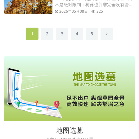
不是绝对限制；树葬也并非完全没有管理
期限，只是形式更灵活、强调生态与简
2026年05月08日
325
约。两者在空间形态、费用结构、祭扫方
式以及文化认同上各有特点。
1
2
3
4
5
地图选墓