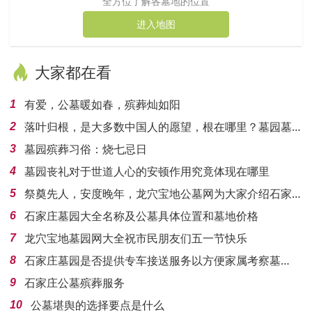
全方位了解各墓地的位置
进入地图
大家都在看
有爱，公墓暖如春，殡葬灿如阳
1
落叶归根，是大多数中国人的愿望，根在哪里？墓园墓
2
地让很多人做出了妥协
墓园殡葬习俗：烧七忌日
3
墓园丧礼对于世道人心的安顿作用究竟体现在哪里
4
祭奠先人，安度晚年，龙穴宝地公墓网为大家介绍石家
5
庄公墓大全
石家庄墓园大全名称及公墓具体位置和墓地价格
6
龙穴宝地墓园网大全祝市民朋友们五一节快乐
7
石家庄墓园是否提供专车接送服务以方便家属考察墓
8
地？
​石家庄公墓殡葬服务
9
公墓堪舆的选择要点是什么
10