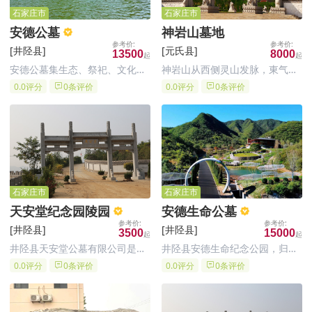
石家庄市
石家庄市
安德公墓
神岩山墓地
[井陉县]
[元氏县]
13500
8000
安德公墓集生态、祭祀、文化、
神岩山从西侧灵山发脉，東气过
祈福、墓葬等功能为一体，主要
峡，穿珠过帐。背靠玉观音，左
0.0评分
0条评价
0.0评分
0条评价
建设内容及规模：墓区面积
有青龙带玉印，前有朱雀水带墨
107692.92㎡(162.8亩)，服务中
池。远处岸山显露，运河如玉带
心(含骨灰堂)建筑面积2219.06
缠腰，右有笔杆临白虎，后有玄
㎡。石家庄公墓墓地项目依循地
武、观音坐。是一处难得的堪舆
脉走势，将地
福地。
石家庄市
石家庄市
天安堂纪念园陵园
安德生命公墓
[井陉县]
[井陉县]
3500
15000
井陉县天安堂公墓有限公司是经
井陉县安德生命纪念公园，归属
石家庄市民政厅批准，由井陉县
于石家庄安德公墓管理有限公
0.0评分
0条评价
0.0评分
0条评价
天安堂公墓有限公司兴建的合法
司；井陉县安德生命纪念公园用
经营性园林化经典公墓，石家庄
地面积56921.5平方米；坐落于
天安堂纪念园陵园坐落于距石家
河北省石家庄市井陉县，是集生