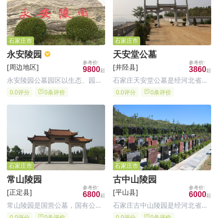
庄市17公里处石家庄动物园西南
态、祭祀、文化、祈福、墓葬等
方，大寨山脚下的坐北朝南向阳
功能为一体的生命纪念公园。
楼
石家庄市
石家庄市
永安陵园
天安堂公墓
[周边地区]
[井陉县]
9800
3860
永安陵园公墓园区以生态、园
石家庄天安堂公墓是经河北省民
林、艺术为建园宗旨，努力打造
政厅批准，由井陉县天安堂纪念
0.0评分
0条评价
0.0评分
0条评价
一个集美丽陵园、纪念公园、旅
园公墓有限公司兴建的合法经营
游胜地、艺术天地、教育基地于
性园林化经典公墓，以公益性、
一身的现代化人文纪念公园。
教育性、纪念性、观光性作为公
墓经营理念，将陆续推出不同内
涵的墓型，满足不同层次客户需
求。
石家庄市
石家庄市
常山陵园
古中山陵园
[正定县]
[平山县]
6800
6000
常山陵园是国营公墓，国有公墓
石家庄古中山陵园是经河北省民
有保障，再就是离市近，方便祭
政厅批准，由平山县民政局主管
0.0评分
0条评价
0.0评分
0条评价