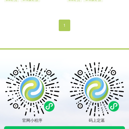
扫，还有公交车直达；在市区的
的合法经营性公墓，是一家集祭
西北方向，上风，上水，堪舆
祖、科技、人文、环保、景观、
好，陵园结合对传统道德、宗教
和谐于一体的现代化陵园，是石
文化、建筑艺术的传承与创新，
家庄陵园中堪舆较好的陵园。
1
期冀打造一个传世精品
官网小程序
码上定墓