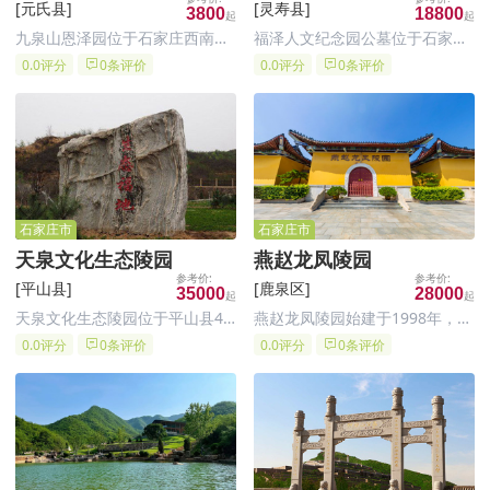
[元氏县]
[灵寿县]
3800
18800
九泉山恩泽园位于石家庄西南元
福泽人文纪念园公墓位于石家庄
氏县境内九泉山，紧邻元氏县烈
市灵寿县陈庄镇朱家背大队后花
0.0评分
0条评价
0.0评分
0条评价
士陵园，前有蟠龙湖后有九泉山
园村环湖路北行500米路北，这
脉，距石家庄 23 公里，装院路
个位置交通相对便利，对于居住
南行转石赞公路即到
在石家庄市区及周边地区的居民
来说，前往祥安生态园祭扫较为
方便。
石家庄市
石家庄市
天泉文化生态陵园
​燕赵龙凤陵园
[平山县]
[鹿泉区]
35000
28000
天泉文化生态陵园位于平山县4A
燕赵龙凤陵园始建于1998年，经
级小镇温塘镇西侧3公里处，毗
河北省民政厅、石家庄市人民政
0.0评分
0条评价
0.0评分
0条评价
邻岗南水库。整个陵园三面环
府批准建造，由福建宁德国有控
山，左有龙山之吉祥，右傍虎山
股企业石家庄市银发工程置业有
之青翠，前观将相之胜景，后靠
限公司开发建设和经营管理，是
祖山之龙势。整个墓区环境遍布
石家庄集园林艺术、追悼祭祀为
苍松翠柏，春杏秋柿，令人怡
一体的现代仿古陵园。
然。宽