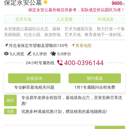
保定永安公墓
9800
保定永安公墓价格仅供参考，实际成交价以园区为准！
艺术天地
人文景观
环境优美
永安陵园公墓园区以生态、园林、艺术为建园宗旨，努力打造一个集
美丽陵园、纪念公园、旅游胜地、艺术天地、教育基地于一身的现代
化人文纪念公园。
河北省保定市望都县望顺街133号
查看地图
0
人浏览
0人评价
0.0评分
400-0396144
24小时专属热线
在线咨询
预约看墓
专业解答墓地相关问题
1对1专属顾问全程免费
专业易学老师全程指导，墓地堪舆点穴，灵骨安葬尽享优
顾问
惠!
优惠多种满减优惠计划，赠送精美的墓地随葬品!
优惠