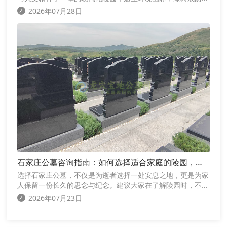
宛如世外桃源，为逝者提供了一个宁静安息的永恒家园
2026年07月28日
石家庄公墓咨询指南：如何选择适合家庭的陵园，让
思念拥有长久安放之地
选择石家庄公墓，不仅是为逝者选择一处安息之地，更是为家
人保留一份长久的思念与纪念。建议大家在了解陵园时，不要
只关注墓位价格，而应综合考虑园区环境、交通条件、管理服
2026年07月23日
务、墓型规划以及后续维护等多个方面。