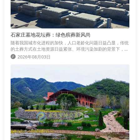
石家庄墓地花坛葬：绿色殡葬新风尚
随着我国城市化进程的加快，人口老龄化问题日益凸显，传统
的土葬方式在土地资源日益紧张、环境污染加剧的背景下，逐
渐显现出其局限性。为顺应时代发展，推广绿色殡葬，石家庄
2026年08月03日
墓地推出了花坛葬这一新型葬式，受到了社会各界的热烈欢
迎。