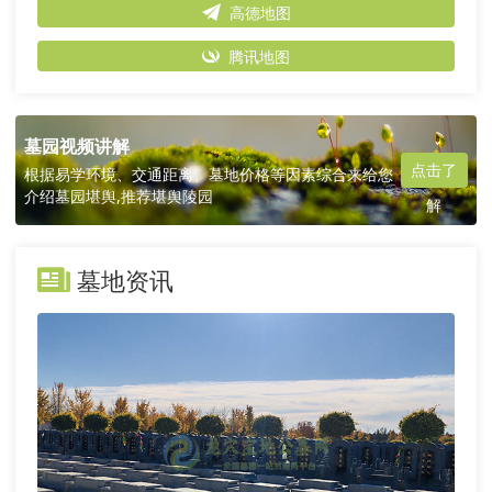
高德地图
腾讯地图
墓园视频讲解
点击了
根据易学环境、交通距离、墓地价格等因素综合来给您
介绍墓园堪舆,推荐堪舆陵园
解
墓地资讯