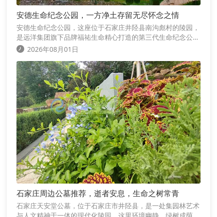
安德生命纪念公园，一方净土存留无尽怀念之情
安德生命纪念公园，这座位于石家庄井陉县南沟彪村的陵园，
是远洋集团旗下品牌福祐生命精心打造的第三代生命纪念公
园，陵园坐落在太行山龙脉之下，三面环山，一面临水，地势
2026年08月01日
优越，环境幽静
石家庄周边公墓推荐，逝者安息，生命之树常青
石家庄天安堂公墓，位于石家庄市井陉县，是一处集园林艺术
与人文精神于一体的现代化陵园，这里环境幽静，绿树成荫，