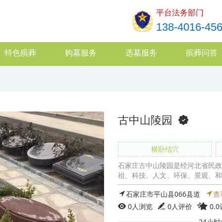
平台法务部门
138-4016-45
特色殡葬
购墓服务
选墓服务
殡葬问答
古中山陵园
横卧结穴
石家庄古中山陵园是经河北省民政
祖、科技、人文、环保、景观、和
石家庄市平山县066县道
查
0
人浏览
0人评价
0.
24小