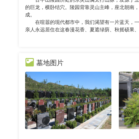
的巨龙，横卧结穴。陵园背靠灵山主峰，座北朝南
成。
在喧嚣的现代都市中，我们渴望有一片蓝天，一块
亲人永远居住在这春漫花香、夏遮绿荫、秋摇硕果、
墓地图片