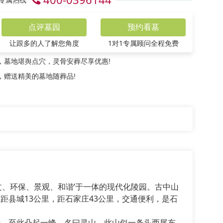
点评墓园
预约看墓
让跟多的人了解您角度
1对1专属顾问全程免费
，墓地堪舆点穴，灵骨安葬尽享优惠!
，赠送精美的墓地随葬品!
、环保、景观、和谐’于一体的现代化陵园。古中山
县城13公里，距石家庄43公里，交通便利，是石
，至此凸起一峰，名曰灵山。此山似一条头西尾东