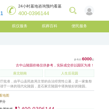
24小时墓地咨询预约看墓
61
400-0396144
殡仪服务
殡葬百科
便民服务
6000
古中山陵园价格仅供参考，实际成交价以园区为准！
座北朝南
人生后花园
厅批准，由平山县民政局主管的合法经营性公墓，是一家集祭
谐于一体的现代化陵园，是石家庄陵园中堪舆较好的陵园。
看地图
0评分
400-0396144
时专属热线