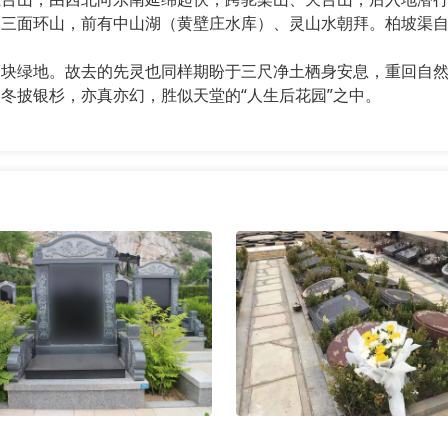
，三面环山，前有中山湖（黄壁庄水库）、灵山水朝拜。柏坡渠
绿地。故去的先灵也同样期盼于三尺净土栖身安息，重回自然
冬披银杉，亦真亦幻，胜似天堂的“人生后花园”之中。