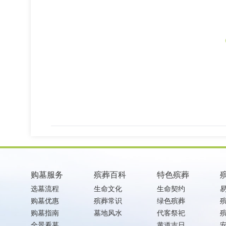
购墓服务
殡葬百科
特色殡葬
选墓流程
生命文化
生命契约
购墓优惠
殡葬常识
绿色殡葬
购墓指南
墓地风水
代客祭祀
全景看墓
黄道吉日