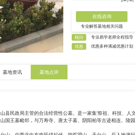
在线咨询
专业解答墓地相关问题
专业易学老师全程指导
顾问
优惠多种满减优惠计划
优惠
墓地资讯
墓地点评
县民政局主管的合法经营性公墓。是一家集‘祭祖、科技、人文
山国王墓毗邻，与万寿寺、唐太子墓、阴阳柏等古迹相连。陵园距
山，由西北向东南延绵起伏，跨驼梁山、天台山，后入地潜行