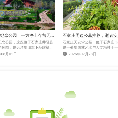
纪念公园，一方净土存留无尽
石家庄周边公墓推荐，逝者安
之树常青
纪念公园，这座位于石家庄井陉县
石家庄天安堂公墓，位于石家庄市
的陵园，是远洋集团旗下品牌福祐
是一处集园林艺术与人文精神于一
打造的第三代生命纪念公园，陵园
化陵园，这里环境幽静，绿树成荫
年08月01日
2026年07月28日
行山龙脉之下，三面环山，一面临
外桃源，为逝者提供了一个宁静安
优越，环境幽静
家园