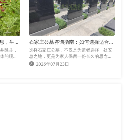
息，生命
石家庄公墓咨询指南：如何选择适合家
庭的陵园，让思念拥有长久安放之地
井陉县，
选择石家庄公墓，不仅是为逝者选择一处安
体的现代
息之地，更是为家人保留一份长久的思念与
，宛如世
纪念。建议大家在了解陵园时，不要只关注
2026年07月23日
息的永恒
墓位价格，而应综合考虑园区环境、交通条
件、管理服务、墓型规划以及后续维护等多
个方面。