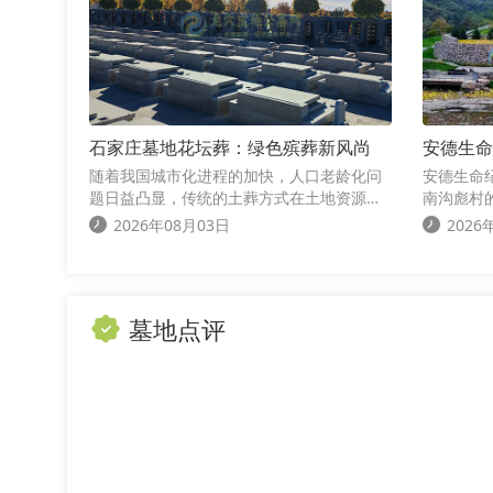
石家庄墓地花坛葬：绿色殡葬新风尚
安德生命
怀念之情
随着我国城市化进程的加快，人口老龄化问
安德生命
题日益凸显，传统的土葬方式在土地资源日
南沟彪村
益紧张、环境污染加剧的背景下，逐渐显现
生命精心
2026年08月03日
2026
出其局限性。为顺应时代发展，推广绿色殡
坐落在太
葬，石家庄墓地推出了花坛葬这一新型葬
水，地势
式，受到了社会各界的热烈欢迎。
墓地点评