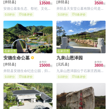
[井陉县]
[井陉县]
13500
3500
安德公墓集生态、祭祀、文化、
井陉县天安堂公墓有限公司是经
祈福、墓葬等功能为一体，主要
石家庄市民政厅批准，由井陉县
0.0评分
0条评价
0.0评分
0条评价
建设内容及规模：墓区面积
天安堂公墓有限公司兴建的合法
107692.92㎡(162.8亩)，服务中
经营性园林化经典公墓，石家庄
心(含骨灰堂)建筑面积2219.06
天安堂纪念园陵园坐落于距石家
㎡。石家庄公墓墓地项目依循地
庄市17公里处石家庄动物园西南
脉走势，将地
方，大寨山脚下的坐北朝南向阳
楼
石家庄市
石家庄市
安德生命公墓
九泉山恩泽园
[井陉县]
[元氏县]
15000
3800
井陉县安德生命纪念公园，归属
九泉山恩泽园位于石家庄西南元
于石家庄安德公墓管理有限公
氏县境内九泉山，紧邻元氏县烈
0.0评分
0条评价
0.0评分
0条评价
司；井陉县安德生命纪念公园用
士陵园，前有蟠龙湖后有九泉山
地面积56921.5平方米；坐落于
脉，距石家庄 23 公里，装院路
河北省石家庄市井陉县，是集生
南行转石赞公路即到
态、祭祀、文化、祈福、墓葬等
功能为一体的生命纪念公园。