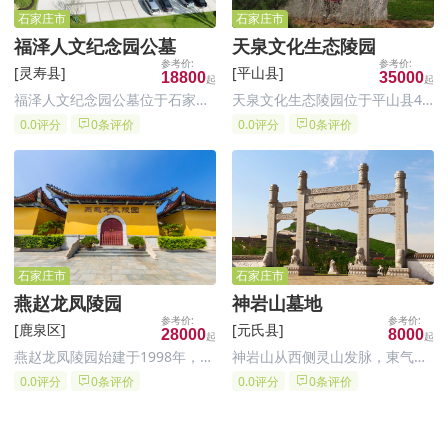
石家庄市
石家庄市
福泽人文纪念园公墓
天泉文化生态陵园
[灵寿县]
[平山县]
18800
35000
福泽人文纪念园公墓位于石家庄
天泉文化生态陵园位于平山县4A
市灵寿县陈庄镇朱家背大队后花
级小镇温塘镇西侧3公里处，毗
0.0评分
0条评价
0.0评分
0条评价
园村环湖路北行500米路北，这
邻岗南水库。整个陵园三面环
个位置交通相对便利，对于居住
山，左有龙山之吉祥，右傍虎山
在石家庄市区及周边地区的居民
之青翠，前观将相之胜景，后靠
来说，前往祥安生态园祭扫较为
祖山之龙势。整个墓区环境遍布
方便。
苍松翠柏，春杏秋柿，令人怡
然。宽
石家庄市
石家庄市
​燕赵龙凤陵园
神岩山墓地
[鹿泉区]
[元氏县]
28000
8000
燕赵龙凤陵园始建于1998年，经
神岩山从西侧灵山发脉，東气过
河北省民政厅、石家庄市人民政
峡，穿珠过帐。背靠玉观音，左
0.0评分
0条评价
0.0评分
0条评价
府批准建造，由福建宁德国有控
有青龙带玉印，前有朱雀水带墨
股企业石家庄市银发工程置业有
池。远处岸山显露，运河如玉带
限公司开发建设和经营管理，是
缠腰，右有笔杆临白虎，后有玄