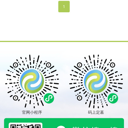
石家庄集园林艺术、追悼祭祀为
武、观音坐。是一处难得的堪舆
1
一体的现代仿古陵园。
福地。
官网小程序
码上定墓