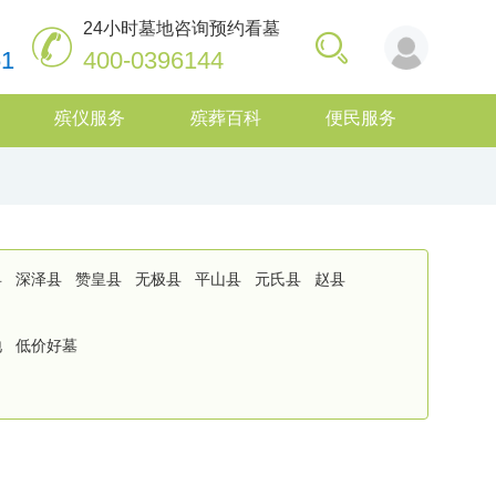
24小时墓地咨询预约看墓
61
400-0396144
殡仪服务
殡葬百科
便民服务
县
深泽县
赞皇县
无极县
平山县
元氏县
赵县
地
低价好墓
石家庄公墓咨询指南：如何选择适合家庭的陵园，让思念拥有长久安放之