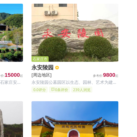
石家庄市
永安陵园
15000
[周边地区]
9800
石家庄安德
永安陵园公墓园区以生态、园林、艺术为建园
命纪念公园
宗旨，努力打造一个集美丽陵园、纪念公园、
0.0评分
0条评价
239人浏览
于河北省石家
旅游胜地、艺术天地、教育基地于一身的现代
化、祈福、
化人文纪念公园。
。