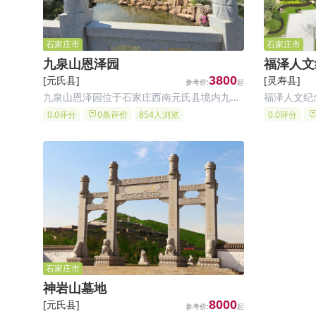
石家庄市
石家庄市
九泉山恩泽园
福泽人文
[元氏县]
3800
[灵寿县]
九泉山恩泽园位于石家庄西南元氏县境内九泉
福泽人文纪
山，紧邻元氏县烈士陵园，前有蟠龙湖后有九
镇朱家背大
0.0评分
0条评价
854人浏览
0.0评分
泉山脉，距石家庄 23 公里，装院路南行转石
北，这个位
赞公路即到
庄市区及周
园祭扫较为
石家庄市
神岩山墓地
[元氏县]
8000