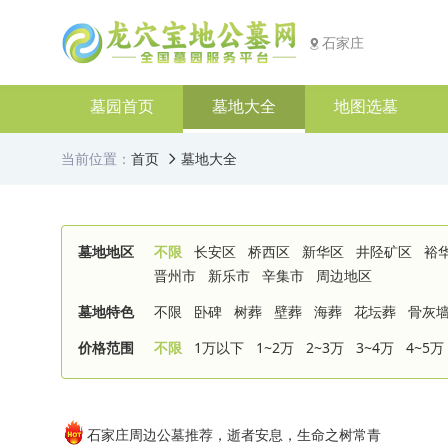
石家庄
墓园首页
墓地大全
地图选墓
当前位置：
首页
墓地大全
墓地地区
不限
长安区
桥西区
新华区
井陉矿区
裕
晋州市
新乐市
辛集市
周边地区
墓地特色
不限
卧碑
树葬
壁葬
海葬
花坛葬
骨灰
价格范围
不限
1万以下
1~2万
2~3万
3~4万
4~5万