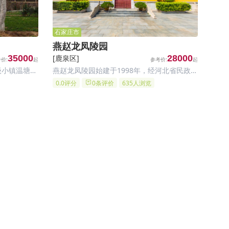
石家庄市
​燕赵龙凤陵园
35000
[鹿泉区]
28000
级小镇温塘镇
燕赵龙凤陵园始建于1998年，经河北省民政
个陵园三面
厅、石家庄市人民政府批准建造，由福建宁德
0.0评分
0条评价
635人浏览
之青翠，前
国有控股企业石家庄市银发工程置业有限公司
整个墓区环
开发建设和经营管理，是石家庄集园林艺术、
怡然。宽
追悼祭祀为一体的现代仿古陵园。