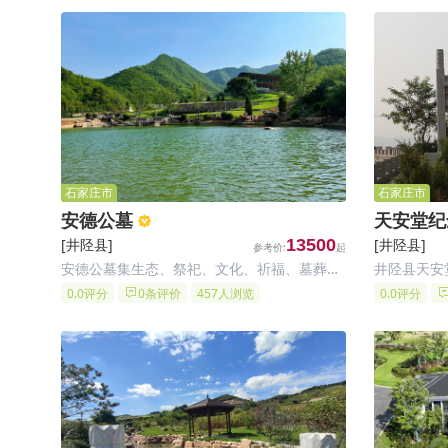
石家庄市
石家庄市
安德公墓
天安堂纪
[井陉县]
13500
[井陉县]
安德公墓集生态、祭祀、文化、祈福、墓葬等
井陉县天安
功能为一体，主要建设内容及规模：墓区面积
厅批准，由
0.0评分
0条评价
457人浏览
0.0评分
107692.92㎡(162.8亩)，服务中心(含骨灰堂)
合法经营性
建筑面积2219.06㎡。石家庄公墓墓地项目依
念园陵园坐
循地脉走势，将地
物园西南方