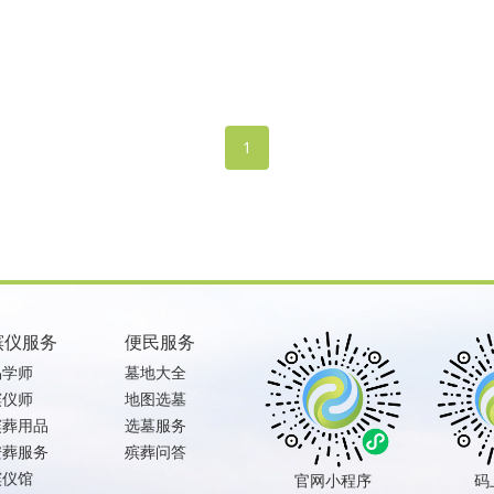
1
殡仪服务
便民服务
易学师
墓地大全
殡仪师
地图选墓
殡葬用品
选墓服务
安葬服务
殡葬问答
殡仪馆
官网小程序
码