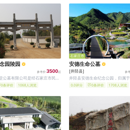
石家庄市
念园陵园
安德生命公墓
3500
[井陉县]
堂公墓有限公司是经石家庄市民政
井陉县安德生命纪念公园，归属于
井陉县天安堂公墓有限公司兴建的
公墓管理有限公司；井陉县安德生
0条评价
1068人浏览
0.0评分
0条评价
1708人浏览
园林化经典公墓，石家庄天安堂纪
用地面积56921.5平方米；坐落
落于距石家庄市17公里处石家庄动
庄市井陉县，是集生态、祭祀、文
，大寨山脚下的坐北朝南向阳楼
墓葬等功能为一体的生命纪念公园