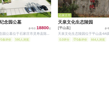
石家庄市
纪念园公墓
天泉文化生态陵园
18800
[平山县]
念园公墓位于石家庄市灵寿县陈庄
天泉文化生态陵园位于平山县4A
队后花园村环湖路北行500米路
西侧3公里处，毗邻岗南水库。整
0条评价
590人浏览
0.0评分
0条评价
664人浏览
置交通相对便利，对于居住在石家
环山，左有龙山之吉祥，右傍虎山
边地区的居民来说，前往祥安生态
观将相之胜景，后靠祖山之龙势。
方便。
境遍布苍松翠柏，春杏秋柿，令人