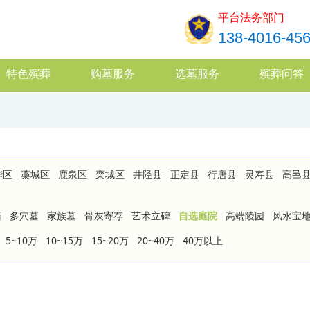
平台法务部门
138-4016-45
特色殡葬
购墓服务
选墓服务
殡葬问答
华区
藁城区
鹿泉区
栾城区
井陉县
正定县
行唐县
灵寿县
高邑
墙
多穴墓
家族墓
骨灰寄存
艺术立碑
自选庭院
高端陵园
风水宝
5~10万
10~15万
15~20万
20~40万
40万以上