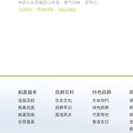
神岩山从西侧灵山发脉，東气过峡，穿珠过
帐。背靠玉观音，左有青龙带玉印，前有朱雀
0.0评分
0条评价
542人浏览
水带墨池。远处岸山显露，运河如玉带缠腰，
右有笔杆临白虎，后有玄武、观音坐。是一处
难得的堪舆福地。
购墓服务
殡葬百科
特色殡葬
选墓流程
生命文化
生命契约
购墓优惠
殡葬常识
绿色殡葬
购墓指南
墓地风水
代客祭祀
全景看墓
黄道吉日