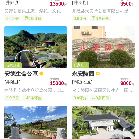
[井陉县]
[井陉县]
13500
3500
安德公墓集生态、祭祀、文化、
井陉县天安堂公墓有限公司是经
祈福、墓葬等功能为一体，主要
石家庄市民政厅批准，由井陉县
0.0评分
0条评价
0.0评分
0条评价
建设内容及规模：墓区面积
天安堂公墓有限公司兴建的合法
107692.92㎡(162.8亩)，服务中
经营性园林化经典公墓，石家庄
心(含骨灰堂)建筑面积2219.06
天安堂纪念园陵园坐落于距石家
㎡。石家庄公墓墓地项目依循地
庄市17公里处石家庄动物园西南
脉走势，将地
方，大寨山脚下的坐北朝南向阳
楼
石家庄市
石家庄市
安德生命公墓
永安陵园
[井陉县]
[周边地区]
15000
9800
井陉县安德生命纪念公园，归属
永安陵园公墓园区以生态、园
于石家庄安德公墓管理有限公
林、艺术为建园宗旨，努力打造
0.0评分
0条评价
0.0评分
0条评价
司；井陉县安德生命纪念公园用
一个集美丽陵园、纪念公园、旅
地面积56921.5平方米；坐落于
游胜地、艺术天地、教育基地于
河北省石家庄市井陉县，是集生
一身的现代化人文纪念公园。
态、祭祀、文化、祈福、墓葬等
功能为一体的生命纪念公园。