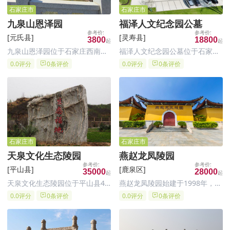
石家庄市
石家庄市
九泉山恩泽园
福泽人文纪念园公墓
[元氏县]
[灵寿县]
3800
18800
九泉山恩泽园位于石家庄西南元
福泽人文纪念园公墓位于石家庄
氏县境内九泉山，紧邻元氏县烈
市灵寿县陈庄镇朱家背大队后花
0.0评分
0条评价
0.0评分
0条评价
士陵园，前有蟠龙湖后有九泉山
园村环湖路北行500米路北，这
脉，距石家庄 23 公里，装院路
个位置交通相对便利，对于居住
南行转石赞公路即到
在石家庄市区及周边地区的居民
来说，前往祥安生态园祭扫较为
方便。
石家庄市
石家庄市
天泉文化生态陵园
​燕赵龙凤陵园
[平山县]
[鹿泉区]
35000
28000
天泉文化生态陵园位于平山县4A
燕赵龙凤陵园始建于1998年，经
级小镇温塘镇西侧3公里处，毗
河北省民政厅、石家庄市人民政
0.0评分
0条评价
0.0评分
0条评价
邻岗南水库。整个陵园三面环
府批准建造，由福建宁德国有控
山，左有龙山之吉祥，右傍虎山
股企业石家庄市银发工程置业有
之青翠，前观将相之胜景，后靠
限公司开发建设和经营管理，是