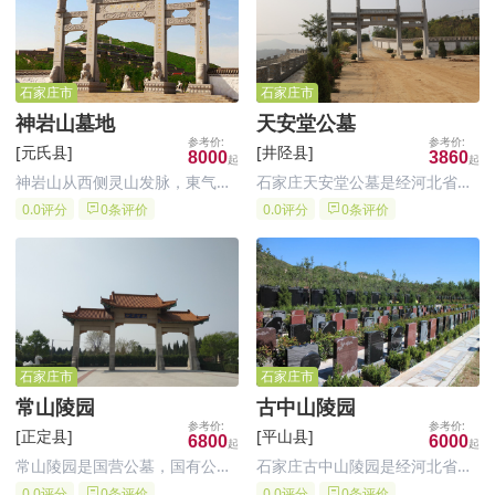
祖山之龙势。整个墓区环境遍布
石家庄集园林艺术、追悼祭祀为
苍松翠柏，春杏秋柿，令人怡
一体的现代仿古陵园。
然。宽
石家庄市
石家庄市
神岩山墓地
天安堂公墓
[元氏县]
[井陉县]
8000
3860
神岩山从西侧灵山发脉，東气过
石家庄天安堂公墓是经河北省民
峡，穿珠过帐。背靠玉观音，左
政厅批准，由井陉县天安堂纪念
0.0评分
0条评价
0.0评分
0条评价
有青龙带玉印，前有朱雀水带墨
园公墓有限公司兴建的合法经营
池。远处岸山显露，运河如玉带
性园林化经典公墓，以公益性、
缠腰，右有笔杆临白虎，后有玄
教育性、纪念性、观光性作为公
武、观音坐。是一处难得的堪舆
墓经营理念，将陆续推出不同内
福地。
涵的墓型，满足不同层次客户需
求。
石家庄市
石家庄市
常山陵园
古中山陵园
[正定县]
[平山县]
6800
6000
常山陵园是国营公墓，国有公墓
石家庄古中山陵园是经河北省民
有保障，再就是离市近，方便祭
政厅批准，由平山县民政局主管
0.0评分
0条评价
0.0评分
0条评价