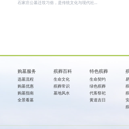
利与吉祥的关键要素
石家庄公墓迁坟习俗，是传统文化与现代社会
交汇下的产物。迁坟是否顺利与吉祥，并不取
决于繁琐的仪式，而在于是否尊重先人、尊重
家庭情感，并在合法、规范的前提下稳妥完成
每一个环节。
购墓服务
殡葬百科
特色殡葬
选墓流程
生命文化
生命契约
购墓优惠
殡葬常识
绿色殡葬
购墓指南
墓地风水
代客祭祀
全景看墓
黄道吉日