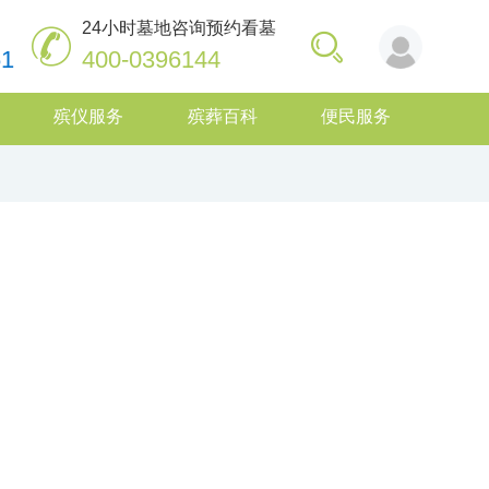
24小时墓地咨询预约看墓
61
400-0396144
殡仪服务
殡葬百科
便民服务