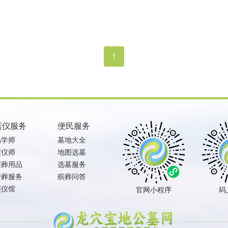
1
殡仪服务
便民服务
易学师
墓地大全
殡仪师
地图选墓
殡葬用品
选墓服务
安葬服务
殡葬问答
殡仪馆
官网小程序
码