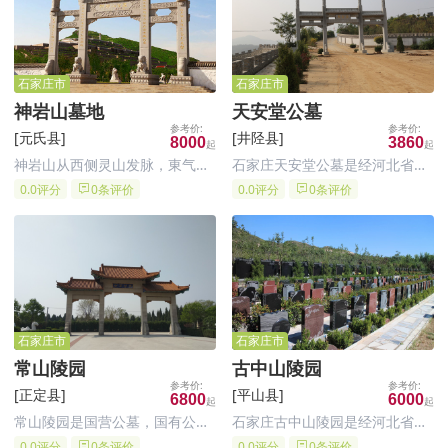
祖山之龙势。整个墓区环境遍布
石家庄集园林艺术、追悼祭祀为
苍松翠柏，春杏秋柿，令人怡
一体的现代仿古陵园。
然。宽
石家庄市
石家庄市
神岩山墓地
天安堂公墓
[元氏县]
[井陉县]
8000
3860
神岩山从西侧灵山发脉，東气过
石家庄天安堂公墓是经河北省民
峡，穿珠过帐。背靠玉观音，左
政厅批准，由井陉县天安堂纪念
0.0评分
0条评价
0.0评分
0条评价
有青龙带玉印，前有朱雀水带墨
园公墓有限公司兴建的合法经营
池。远处岸山显露，运河如玉带
性园林化经典公墓，以公益性、
缠腰，右有笔杆临白虎，后有玄
教育性、纪念性、观光性作为公
武、观音坐。是一处难得的堪舆
墓经营理念，将陆续推出不同内
福地。
涵的墓型，满足不同层次客户需
求。
石家庄市
石家庄市
常山陵园
古中山陵园
[正定县]
[平山县]
6800
6000
常山陵园是国营公墓，国有公墓
石家庄古中山陵园是经河北省民
有保障，再就是离市近，方便祭
政厅批准，由平山县民政局主管
0.0评分
0条评价
0.0评分
0条评价