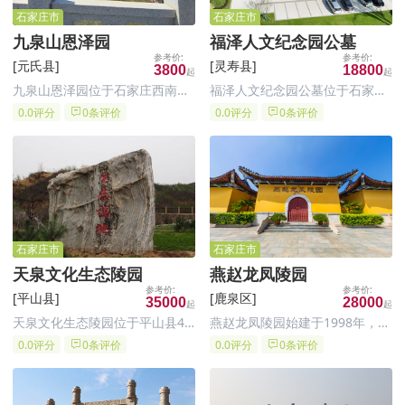
石家庄市
石家庄市
九泉山恩泽园
福泽人文纪念园公墓
[元氏县]
[灵寿县]
3800
18800
九泉山恩泽园位于石家庄西南元
福泽人文纪念园公墓位于石家庄
氏县境内九泉山，紧邻元氏县烈
市灵寿县陈庄镇朱家背大队后花
0.0评分
0条评价
0.0评分
0条评价
士陵园，前有蟠龙湖后有九泉山
园村环湖路北行500米路北，这
脉，距石家庄 23 公里，装院路
个位置交通相对便利，对于居住
南行转石赞公路即到
在石家庄市区及周边地区的居民
来说，前往祥安生态园祭扫较为
方便。
石家庄市
石家庄市
天泉文化生态陵园
​燕赵龙凤陵园
[平山县]
[鹿泉区]
35000
28000
天泉文化生态陵园位于平山县4A
燕赵龙凤陵园始建于1998年，经
级小镇温塘镇西侧3公里处，毗
河北省民政厅、石家庄市人民政
0.0评分
0条评价
0.0评分
0条评价
邻岗南水库。整个陵园三面环
府批准建造，由福建宁德国有控
山，左有龙山之吉祥，右傍虎山
股企业石家庄市银发工程置业有
之青翠，前观将相之胜景，后靠
限公司开发建设和经营管理，是