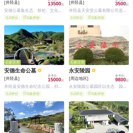
[井陉县]
[井陉县]
13500
3500
安德公墓集生态、祭祀、文化、
井陉县天安堂公墓有限公司是经
祈福、墓葬等功能为一体，主要
石家庄市民政厅批准，由井陉县
0.0评分
0条评价
0.0评分
0条评价
建设内容及规模：墓区面积
天安堂公墓有限公司兴建的合法
107692.92㎡(162.8亩)，服务中
经营性园林化经典公墓，石家庄
心(含骨灰堂)建筑面积2219.06
天安堂纪念园陵园坐落于距石家
㎡。石家庄公墓墓地项目依循地
庄市17公里处石家庄动物园西南
脉走势，将地
方，大寨山脚下的坐北朝南向阳
楼
石家庄市
石家庄市
安德生命公墓
永安陵园
[井陉县]
[周边地区]
15000
9800
井陉县安德生命纪念公园，归属
永安陵园公墓园区以生态、园
于石家庄安德公墓管理有限公
林、艺术为建园宗旨，努力打造
0.0评分
0条评价
0.0评分
0条评价
司；井陉县安德生命纪念公园用
一个集美丽陵园、纪念公园、旅
地面积56921.5平方米；坐落于
游胜地、艺术天地、教育基地于
河北省石家庄市井陉县，是集生
一身的现代化人文纪念公园。
态、祭祀、文化、祈福、墓葬等
功能为一体的生命纪念公园。